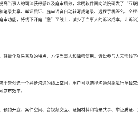
提高当事人的司法获得感以及庭审质效，北明软件面向法院研发了“互联
和笔录共享、举证质证、庭审语音自动转写成笔录、远程手机签名、全程
庭审功能，将线下开庭“搬”至线上，减少了当事人的诉讼成本，让诉讼
、轻量化及易普及的特点，方便当事人和律师使用。诉讼参与人无需线下
院干警创造一个异步沟通的线上空间，用户可以选择沟通对象进行单独交
网庭审效率。
、预约开庭、案件空间、音视频交互、证据材料和笔录共享、举证质证、