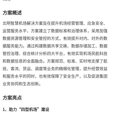
方案概述
北明智慧机场解决方案旨在提升机场经营管理、应急安全、
运营服务水平，方案建立了数据标准和治理体系，采用加强
数据资源管理和安全管控的方式，有效提升对内、对外的数
据服务能力。通过构建数据共享交换、数据存储加工、数据
管控治理、综合统计分析四大平台，有效实现机场民航科技
和数据信息的全面融合。方案规范、标准、实时地支撑了航
班、客流、货运、调度等业务的精细化管理，提升经营效益
和服务水平的同时，也有效保障了安全生产，以及促进集团
业务协同和生态创新。
方案亮点
1、
助力“四型机场”建设