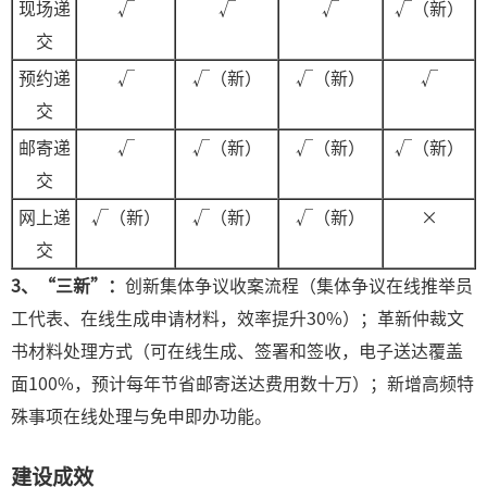
现场递
√
√
√
√（新）
交
预约递
√
√（新）
√（新）
√
交
邮寄递
√
√（新）
√（新）
√（新）
交
网上递
√（新）
√（新）
√（新）
×
交
3、“三新”
：
创新集体争议收案流程（集体争议在线推举员
工代表、在线生成申请材料，效率提升30%）；革新仲裁文
书材料处理方式（可在线生成、签署和签收，电子送达覆盖
面100%，预计每年节省邮寄送达费用数十万）；新增高频特
殊事项在线处理与免申即办功能。
建设成效